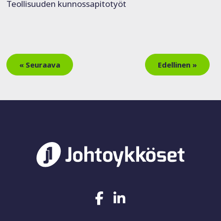
Teollisuuden kunnossapitotyöt
« Seuraava
Edellinen »