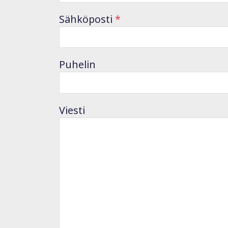
Sähköposti
*
Puhelin
Please leave this field empty.
Viesti