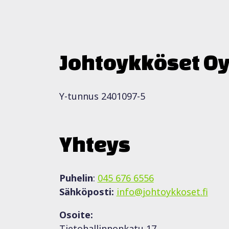
Johtoykköset O
Y-tunnus 2401097-5
Yhteys
Puhelin
:
045 676 6556
Sähköposti:
info@johtoykkoset.fi
Osoite:
Tietohallinnonkatu 17,