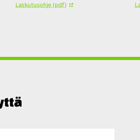
Laskutusohje (pdf)
L
yttä