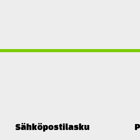
Sähköpostilasku
P