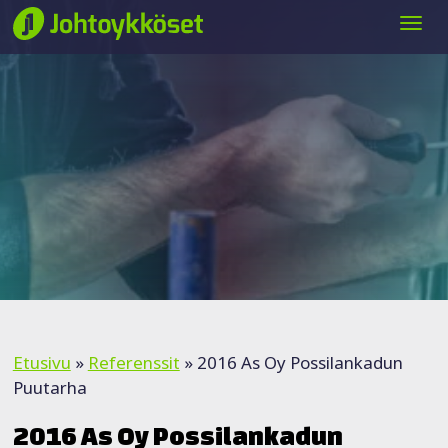
Siirry sisältöön
Etusivu
»
Referenssit
»
2016 As Oy Possilankadun
Puutarha
2016 As Oy Possilankadun